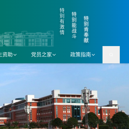
特
特
别
特
别
有
别
能
激
肯
战
情
奉
斗
献
生资助
党员之家
政策指南