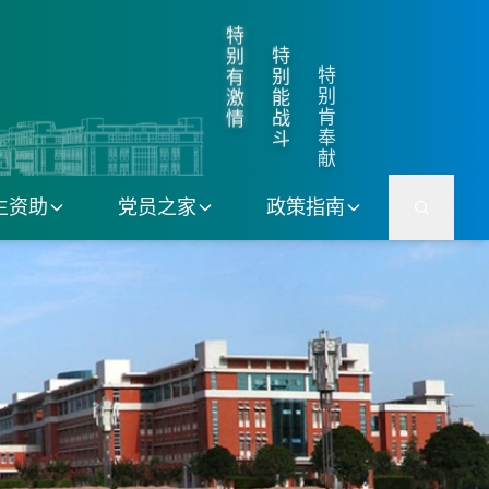
特
特
别
特
别
有
别
能
激
肯
战
情
奉
斗
献
生资助
党员之家
政策指南