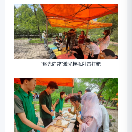
“逐光向戎”激光模拟射击打靶