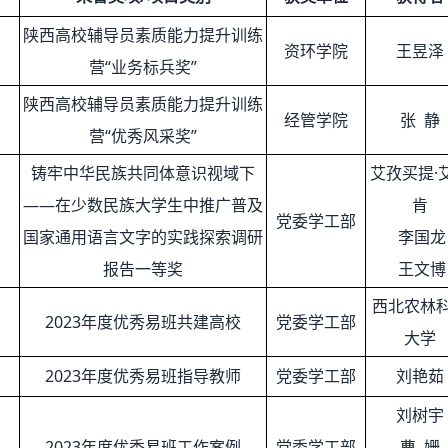
陕西高校辅导员素质能力提升训练
资环学院
王昱泽
营“业务标兵奖”
陕西高校辅导员素质能力提升训练
经管学院
张 静
营“优秀风采奖”
铸牢中华民族共同体意识视域下
艾孜买提·
——在少数民族大学生中推广普及
肯
党委学工部
国家通用语言文字的实践探索调研
李国龙
报告一等奖
王文博
西北农林
2023年度优秀易班共建高校
党委学工部
大学
2023年度优秀易班指导教师
党委学工部
刘艳茹
刘树宇
2023年度优秀易班工作案例
党委学工部
曹 姗