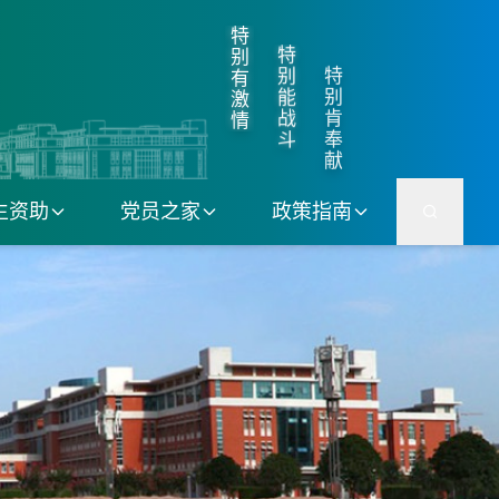
特
特
别
特
别
有
别
能
激
肯
战
情
奉
斗
献
生资助
党员之家
政策指南