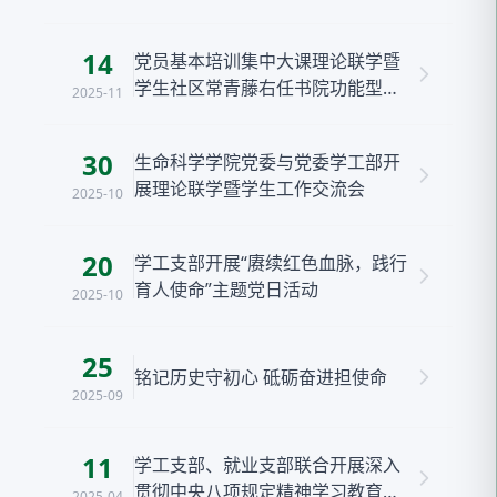
14
党员基本培训集中大课理论联学暨
学生社区常青藤右任书院功能型党
2025-11
支部建设交流研讨会顺利召开
30
生命科学学院党委与党委学工部开
展理论联学暨学生工作交流会
2025-10
20
学工支部开展“赓续红色血脉，践行
育人使命”主题党日活动
2025-10
25
铭记历史守初心 砥砺奋进担使命
2025-09
11
学工支部、就业支部联合开展深入
贯彻中央八项规定精神学习教育专
2025-04