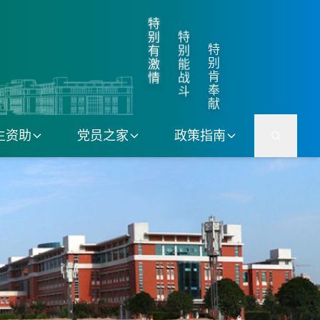
特
特
别
特
别
有
别
能
激
肯
战
情
奉
斗
献
生资助
党员之家
政策指南