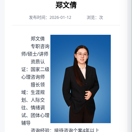
郑文倩
发布时间：2026-01-12
浏览：
次
郑文倩
专职咨询
师/硕士/讲师
资质认
证：国家二级
心理咨询师
擅长领
域：生涯规
划、人际交
往、情绪调
试、团体心理
辅导
咨询经验：接待咨询个案4年以上