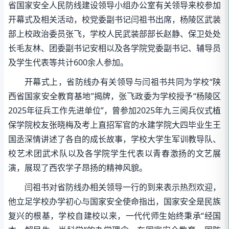
省国家安全人民防线建设领导小组办公室有关领导来校参加
开幕式及相关活动，校党委副书记闫祖书出席，杨陵区武装
部上校政治委员张飞，学校人民武装部部长赵静、保卫处处
长毛友林、团委副书记安相以及各学院党委副书记、辅导员
及学生代表等共计600余人参加。
开幕式上，省防线办有关领导与闫祖书共同为学校“陕
西省国家安全教育基地”揭牌，张飞政委为学校授予“杨陵区
2025年征兵工作先进单位”，曾参加2025年九三阅兵仪式植
保学院校友张晓梅及考上直招军官的水建学院大四毕业生王
国丞深情讲述了各自的成长故事，学校大学生军训教导队、
校艺术团武术队以及各学院学生代表以青春激扬的文艺展
演，展现了西农学子昂扬的精神风貌。
闫祖书对省防线办相关领导一行的到来表示热烈欢迎，
他立足学校办学初心与国家安全使命指出，国家安全是民族
复兴的根基，学校自建校以来，一代代师生始终秉承“经国