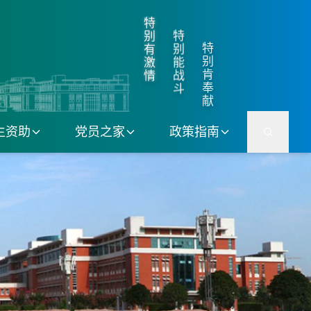
特
特
别
特
别
有
别
能
激
肯
战
情
奉
斗
献
生资助
党员之家
政策指南